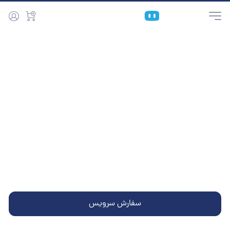
خانه
Geo DNS
سرعت داخل ایران، دسترسی جهانی، مسیر درست
برای گوگل
با جئو دی‌ان‌اس هاست‌ایران، ترافیک سایت شما هوشمندانه بین نود ایران
و خارج توزیع می‌شود تا هم کاربران سریع‌تر متصل شوند و هم Googlebot
مسیر مطمئن‌تری برای Crawling و Indexing داشته باشد.
سفارش سرویس