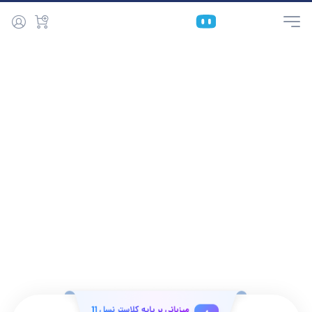
خانه
هاست
هاست دایرکت ادمین
خرید هاست با کنترل‌پنل DirectAdmin
مدیریت سریع، پایدار و مقرون‌به‌صرفه
هاست DirectAdmin یک سرویس میزبانی وب حرفه‌ای است که با استفاده
از کنترل‌پنل DirectAdmin امکان مدیریت کامل وب‌سایت، دامنه، ایمیل و
منابع سرور را فراهم می‌کند. این کنترل‌پنل به‌دلیل ساختار سبک، سرعت بالا
و هزینه منطقی، انتخابی مناسب برای کسب‌وکارها، توسعه‌دهندگان وب و
نمایندگان فروش هاست محسوب می‌شود.