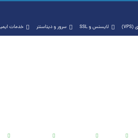
VP)
لایسنس و SSL
سرور و دیتاسنتر
خدمات ایمی
هاست پربازدید
ای وب‌سایت‌های پرترافیک و ف
نگران افت سرعت و قطعی سایت نباشید.
صی
هارد NVMe
وب‌سرور بهینه‌شده
سازگار با رشد سایت
پشتی