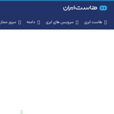
هاست ابری
سرویس‌ های ابری
دامنه
سرور مجازی (S
خانه
هاست
هاست پربازدید
میزبانی قدرتمند بر
منابع اختصا