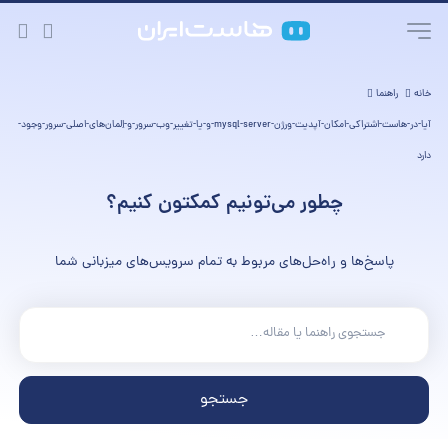
خانه
راهنما
آیا-در-هاست-اشتراکی-امکان-آپدیت-ورژن-mysql-server-و-یا-تغییر-وب-سرور-و-اِلمان‌های-اصلی-سرور-وجود-
دارد
چطور می‌تونیم کمکتون کنیم؟
پاسخ‌ها و راه‌حل‌های مربوط به تمام سرویس‌های میزبانی شما
جستجو