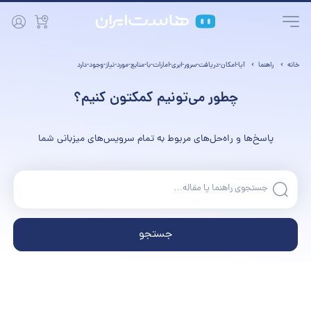
خانه
راهنما
آیا-امکان-دریافت-سرور-ابری-امارات-با-منابع-مورد-نیاز-وجود-دارد
چطور می‌تونیم کمکتون کنیم؟
پاسخ‌ها و راه‌حل‌های مربوط به تمام سرویس‌های میزبانی شما
جستجو