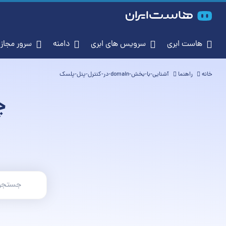
هاست ابری
سرویس‌ های ابری
دامنه
سرور مجازی (S
خانه
راهنما
آشنایی-با-بخش-domain-در-کنترل-پنل-پلسک
چ