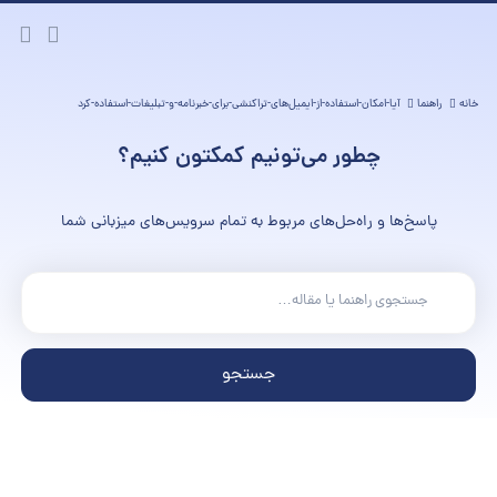
خانه
راهنما
آیا-امکان-استفاده-از-ایمیل‌های-تراکنشی-برای-خبرنامه-و-تبلیغات-استفاده-کرد
چطور می‌تونیم کمکتون کنیم؟
پاسخ‌ها و راه‌حل‌های مربوط به تمام سرویس‌های میزبانی شما
جستجو