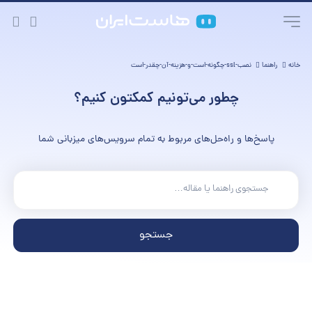
خانه
راهنما
نصب-ssl-چگونه-است-و-هزینه-آن-چقدر-است
چطور می‌تونیم کمکتون کنیم؟
پاسخ‌ها و راه‌حل‌های مربوط به تمام سرویس‌های میزبانی شما
جستجو