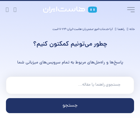
خانه
راهنما
آیا-خدمات-امور-مشتریان-هاست-ایران-۲۴-۷-است
چطور می‌تونیم کمکتون کنیم؟
پاسخ‌ها و راه‌حل‌های مربوط به تمام سرویس‌های میزبانی شما
جستجو