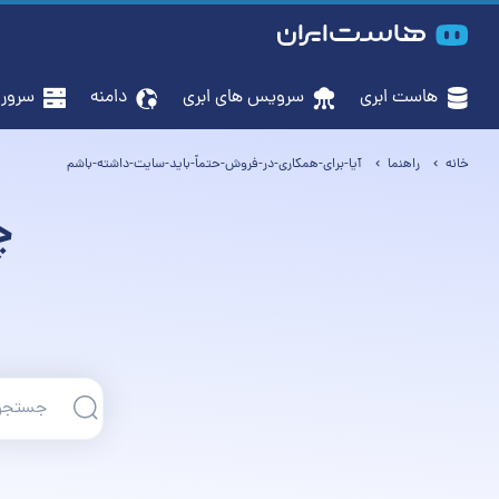
هاست ابری
سرویس‌ های ابری
دامنه
سرور م
خانه
راهنما
آیا-برای-همکاری-در-فروش-حتماً-باید-سایت-داشته-باشم
چ