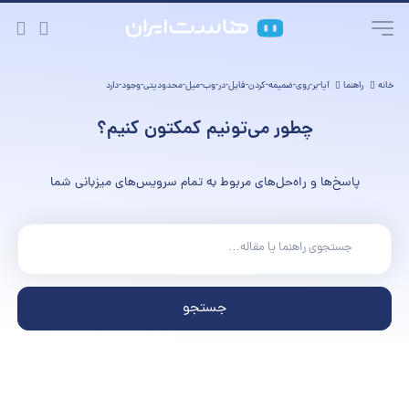
خانه
راهنما
آیا-بر-روی-ضمیمه-کردن-فایل-در-وب-میل-محدودیتی-وجود-دارد
چطور می‌تونیم کمکتون کنیم؟
پاسخ‌ها و راه‌حل‌های مربوط به تمام سرویس‌های میزبانی شما
جستجو