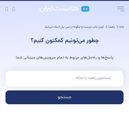
خانه
راهنما
کرون-جاب-چیست-و-چگونه-در-سی-پنل-ایجاد-می‌شود
چطور می‌تونیم کمکتون کنیم؟
پاسخ‌ها و راه‌حل‌های مربوط به تمام سرویس‌های میزبانی شما
جستجو