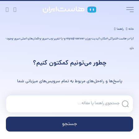
خانه
راهنما
آیا-در-هاست-اشتراکی-امکان-آپدیت-ورژن-mysql-server-و-یا-تغییر-وب-سرور-و-اِلمان‌های-اصلی-سرور-وجود-
دارد
چطور می‌تونیم کمکتون کنیم؟
پاسخ‌ها و راه‌حل‌های مربوط به تمام سرویس‌های میزبانی شما
جستجو