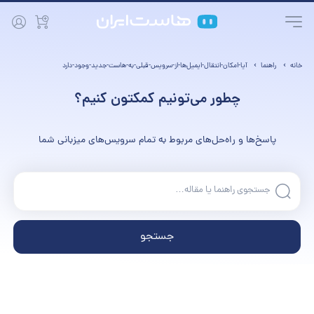
خانه
راهنما
آیا-امکان-انتقال-ایمیل‌ها-از-سرویس-قبلی-به-هاست-جدید-وجود-دارد
چطور می‌تونیم کمکتون کنیم؟
پاسخ‌ها و راه‌حل‌های مربوط به تمام سرویس‌های میزبانی شما
جستجو