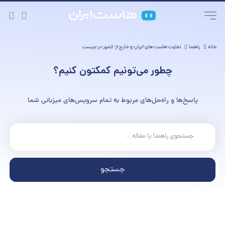
خانه
راهنما
تفاوت-هاست-های-ایران-و-خارج-از-کشور-در-چیست
چطور می‌تونیم کمکتون کنیم؟
پاسخ‌ها و راه‌حل‌های مربوط به تمام سرویس‌های میزبانی شما
جستجو