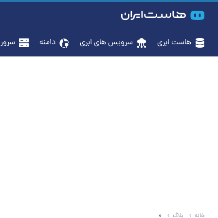
هاست ابری
سرویس‌ های ابری
دامنه
سرور م
خانه
بلاگ
0