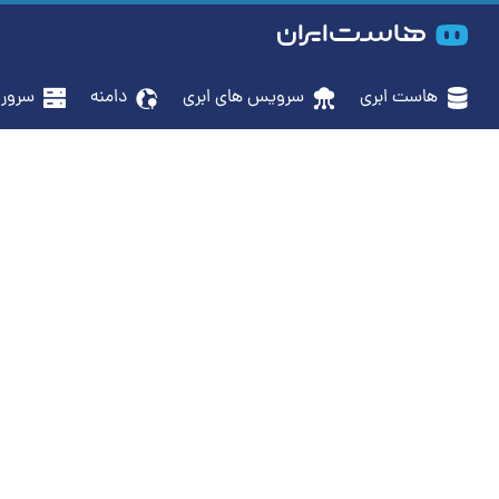
هاست ابری
سرویس‌ های ابری
دامنه
سرور م