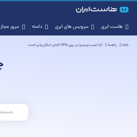
هاست ابری
سرویس‌ های ابری
دامنه
سرور مجازی (S
خانه
راهنما
آیا-نصب-ویندوز-بر-روی-VPS-آلمان-امکان‌پذیر-است
چ