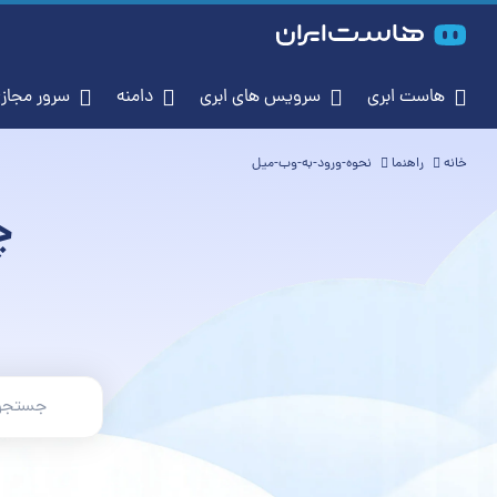
هاست ابری
سرویس‌ های ابری
دامنه
سرور م
خانه
راهنما
نحوه-ورود-به-وب-میل
چ