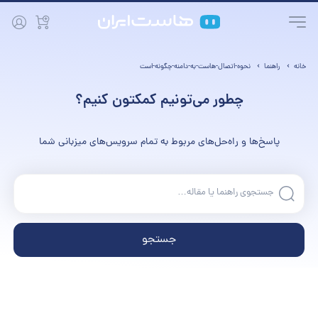
خانه
راهنما
نحوه-اتصال-هاست-به-دامنه-چگونه-است
چطور می‌تونیم کمکتون کنیم؟
پاسخ‌ها و راه‌حل‌های مربوط به تمام سرویس‌های میزبانی شما
جستجو