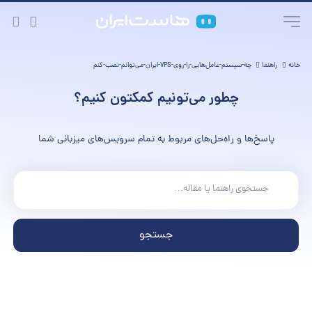
خانه
راهنما
چه-سیستم-عامل‌هایی-را-روی-VPS-ایران-می‌توانم-نصب-کنم
چطور می‌تونیم کمکتون کنیم؟
پاسخ‌ها و راه‌حل‌های مربوط به تمام سرویس‌های میزبانی شما
جستجو