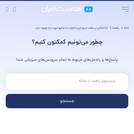
خانه
راهنما
آیا-امکان-دریافت-سرور-ابری-امارات-با-منابع-مورد-نیاز-وجود-دارد
چطور می‌تونیم کمکتون کنیم؟
پاسخ‌ها و راه‌حل‌های مربوط به تمام سرویس‌های میزبانی شما
جستجو