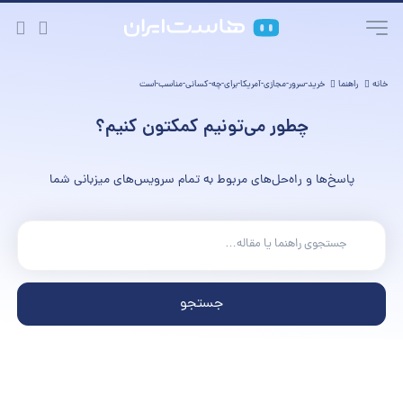
خانه
راهنما
خرید-سرور-مجازی-آمریکا-برای-چه-کسانی-مناسب-است
چطور می‌تونیم کمکتون کنیم؟
پاسخ‌ها و راه‌حل‌های مربوط به تمام سرویس‌های میزبانی شما
جستجو