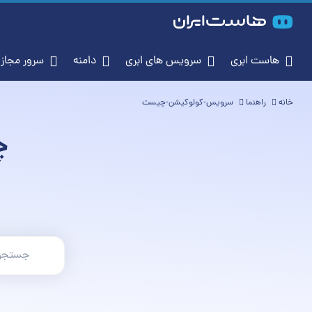
هاست ابری
سرویس‌ های ابری
دامنه
سرور م
خانه
راهنما
سرویس-کولوکیشن-چیست
چ