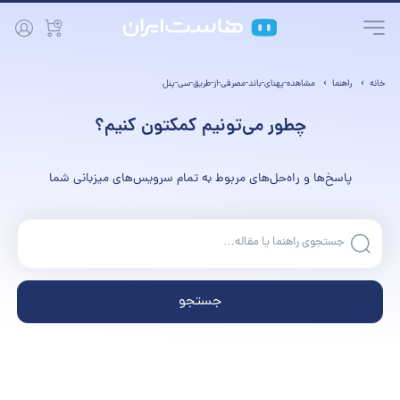
خانه
راهنما
مشاهده-پهنای-باند-مصرفی-از-طریق-سی-پنل
چطور می‌تونیم کمکتون کنیم؟
پاسخ‌ها و راه‌حل‌های مربوط به تمام سرویس‌های میزبانی شما
جستجو