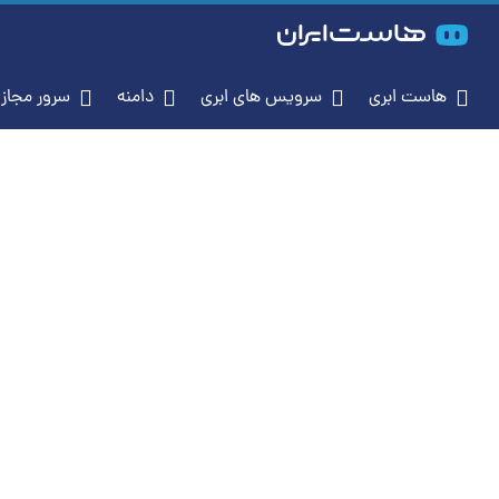
هاست ابری
سرویس‌ های ابری
دامنه
سرور م